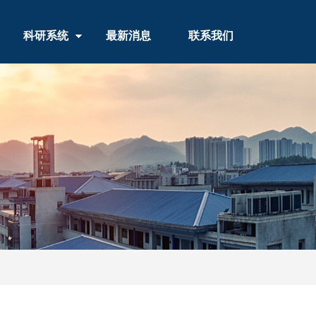
科研系统
最新消息
联系我们