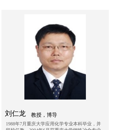
刘仁龙
教授，博导
1988年7月重庆大学应用化学专业本科毕业，并